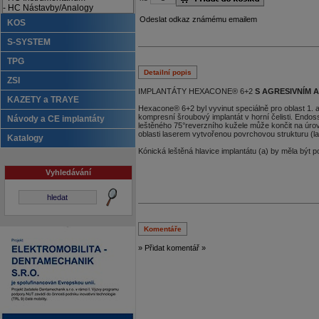
- HC Nástavby/Analogy
Odeslat odkaz známému emailem
KOS
S-SYSTEM
TPG
Detailní popis
ZSI
IMPLANTÁTY HEXACONE® 6+2
S AGRESIVNÍM 
KAZETY a TRAYE
Hexacone® 6+2 byl vyvinut speciálně pro oblast 1. a 
kompresní šroubový implantát v horní čelisti. Endo
Návody a CE implantáty
leštěného 75°reverzního kužele může končit na úrov
oblasti laserem vytvořenou povrchovou strukturu (la
Katalogy
Kónická leštěná hlavice implantátu (a) by měla být p
Vyhledávání
Komentáře
» Přidat komentář »