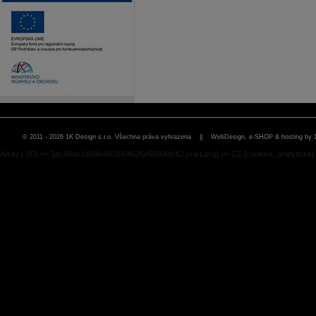
© 2011 - 2026 1K Design s.r.o. Všechna práva vyhrazena ||
WebDesign, e-SHOP & hosting by 
Array ( [ID] => 3ac68ac1a8db46c3004526e69906fcb2 [varLang] => CZ [cookies_analyticke] 