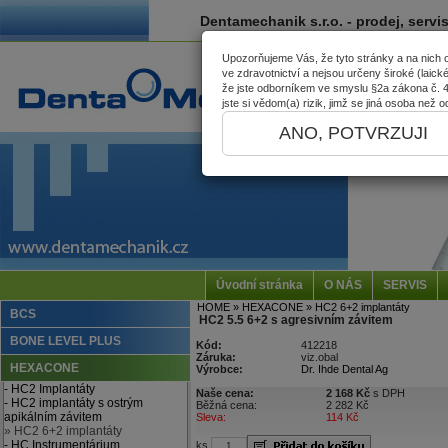
Dentamechanik s.r.o. - prodej, servi
Upozorňujeme Vás, že tyto stránky a na nich
ve zdravotnictví a nejsou určeny široké (laick
že jste odborníkem ve smyslu §2a zákona č. 40
jste si vědom(a) rizik, jimž se jiná osoba než
ANO, POTVRZUJI
Úvodní stránka
O NÁS
SERVIS
HOME
» HEXACONE
» HC2 6+2 implantáty
BCS
HC2 5.5 6+2 s agresivním závitem
BONE LEVEL PLUS
Kód:
412218
Záruka:
viz.obal
HEXACONE
Výrobce:
Dr. Ihde Dental Ag
- HC2 Implantáty
Naše cena:
2 168 Kč
s DPH
- HC2 implantáty s ostrým
Běžná cena:
2 282 Kč
apikálním závitem
Sleva:
114 Kč
» HC2 6+2 implantáty
- HC Instrumentárium
ks